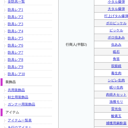
全防具一覧
小タル爆弾
大タル爆弾
防具レア1
打上げタル爆
防具レア2
ボロピッケル
防具レア3
ピッケル
防具レア4
ボロ虫あみ
防具レア5
行商人(半額2)
虫あみ
防具レア6
砥石
防具レア7
角笛
防具レア8
双眼鏡
防具レア9
毒生肉
防具レア10
シビレ生肉
装飾品
眠り生肉
共用装飾品
肉焼きセット
剣士用装飾品
漁獲モリ
ガンナー用装飾品
雷光虫
アイテム
酸素玉
アイテム一覧表
捕獲用麻酔薬
あ行のアイテム