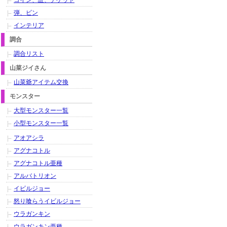
コイン、証、チケット
弾、ビン
インテリア
調合
調合リスト
山菜ジイさん
山菜爺アイテム交換
モンスター
大型モンスター一覧
小型モンスター一覧
アオアシラ
アグナコトル
アグナコトル亜種
アルバトリオン
イビルジョー
怒り喰らうイビルジョー
ウラガンキン
ウラガンキン亜種