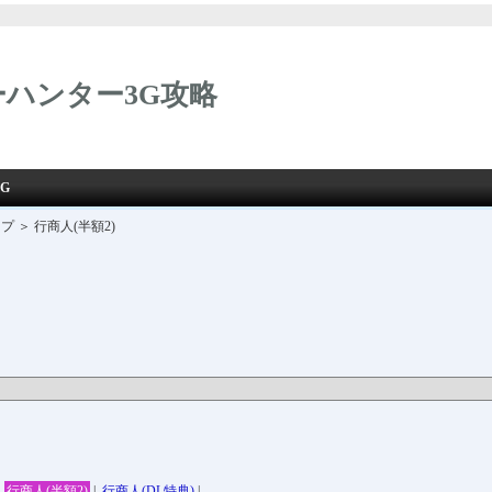
ハンター3G攻略
G
プ ＞ 行商人(半額2)
|
行商人(半額2)
|
行商人(DL特典)
|