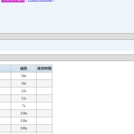
値段
発売時期
10z
10z
22z
12z
7z
150z
150z
ル
100z