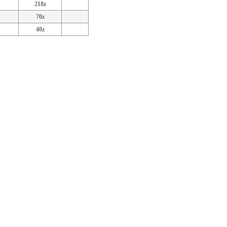
218z
70z
40z