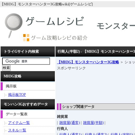
【MH3G】モンスターハンター3G攻略wiki[ゲームレシピ]
モンスター
トライGサイト内検索
行商人(半額2) - 【MH3G】モンスターハンター3
【MH3G】モンスターハンター3G攻略
＞ ショッ
スポンサーリンク
MH3G攻略
掲示板
掲示板TOP
モンハン3Gおすすめデータ
ショップ関連データ
データ一覧表
雑貨屋
アイテム一覧
|
雑貨屋(通常)
|
雑貨屋(半額)
|
行商人
スキル一覧
|
行商人(通常1)
|
行商人(通常2)
|
行商人(半額1)