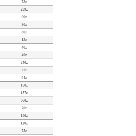
78z
259z
弾
90z
30z
80z
15z
40z
40z
240z
25z
94z
150z
157z
560z
70z
150z
120z
75z