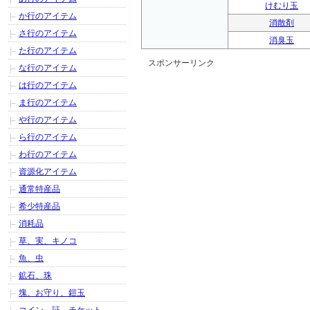
けむり玉
か行のアイテム
消散剤
さ行のアイテム
消臭玉
た行のアイテム
スポンサーリンク
な行のアイテム
は行のアイテム
ま行のアイテム
や行のアイテム
ら行のアイテム
わ行のアイテム
資源化アイテム
通常特産品
希少特産品
消耗品
草、実、キノコ
魚、虫
鉱石、珠
塊、お守り、鎧玉