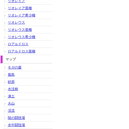
リオレイア
リオレイア亜種
リオレイア希少種
リオレウス
リオレウス亜種
リオレウス希少種
ロアルドロス
ロアルドロス亜種
マップ
モガの森
孤島
砂原
水没林
凍土
火山
渓流
陸の闘技場
水中闘技場