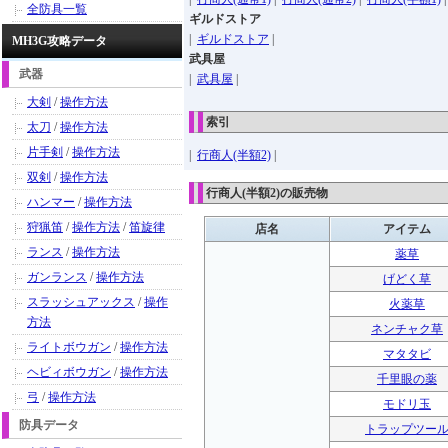
全防具一覧
ギルドストア
|
ギルドストア
|
MH3G攻略データ
武具屋
武器
|
武具屋
|
大剣
/
操作方法
索引
太刀
/
操作方法
片手剣
/
操作方法
|
行商人(半額2)
|
双剣
/
操作方法
行商人(半額2)の販売物
ハンマー
/
操作方法
狩猟笛
/
操作方法
/
笛旋律
店名
アイテム
ランス
/
操作方法
薬草
ガンランス
/
操作方法
げどく草
スラッシュアックス
/
操作
火薬草
方法
ネンチャク草
ライトボウガン
/
操作方法
マタタビ
ヘビィボウガン
/
操作方法
千里眼の薬
弓
/
操作方法
モドリ玉
防具データ
トラップツー