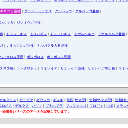
ギネブラ亜種
|
グラン・ミラオス
|
クルペッコ
|
クルペッコ亜種
|
ンオウガ
|
ジンオウガ亜種
|
種
|
ドスジャギィ
|
ドスバギィ
|
ドスフロギィ
|
ドボルベルク
|
ドボルベルク亜種
|
ガ
|
ナルガクルガ亜種
|
ナルガクルガ希少種
|
ベリオロス亜種
|
ボルボロス
|
ボルボロス亜種
|
ス希少種
|
ラングロトラ
|
リオレイア
|
リオレイア亜種
|
リオレイア希少種
|
リオ
オルタロス
|
ガーグァ
|
ガウシカ
|
ギィギ
|
魚類[サメ型]
|
魚類[ナマズ型]
|
魚類[カ
ワロポス
|
デルクス
|
バギィ
|
ブナハブラ
|
ブルファンゴ
|
フロギィ
|
ポポ
|
メラル
一部過去シリーズのデータを記載しています。