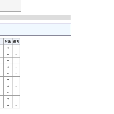
対象
備考
○
-
○
-
○
-
○
-
○
-
)
○
-
)
○
-
○
-
○
-
○
-