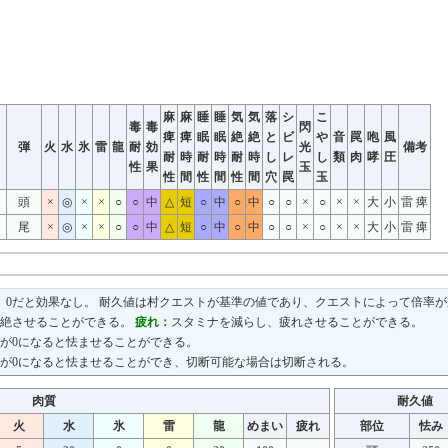
麻
麻
睡
睡
気
気
落
シ
こ
毒
毒
閃
痺
痺
眠
眠
絶
絶
と
ビ
や
音
罠
咆
風
弾
火
水
氷
雷
龍
耐
効
光
備考
耐
時
耐
時
耐
時
し
レ
し
類
肉
哮
圧
性
果
玉
性
間
性
間
性
間
穴
罠
玉
頭
×
◎
×
×
○
○
中
△
短
○
中
○
中
○
○
×
○
×
×
大
小
雷 痺
尾
×
◎
×
×
○
○
中
△
短
○
中
○
中
○
○
×
○
×
×
大
小
雷 痺
り、0だと効果なし。 耐久値は村クエストが基準の値であり、クエストによって倍率
気絶させることができる。
疲れ：
スタミナを減らし、疲れさせることができる。
が0になると怯ませることができる。
が0になると怯ませることができ、切断可能な場合は切断される。
肉質
耐久値
火
水
氷
雷
龍
めまい
疲れ
部位
怯み