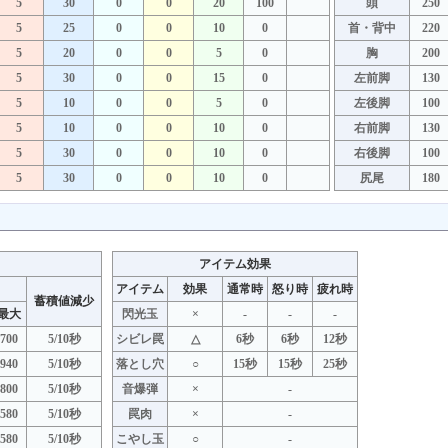
5
30
0
0
20
100
頭
250
5
25
0
0
10
0
首・背中
220
5
20
0
0
5
0
胸
200
5
30
0
0
15
0
左前脚
130
5
10
0
0
5
0
左後脚
100
5
10
0
0
10
0
右前脚
130
5
30
0
0
10
0
右後脚
100
5
30
0
0
10
0
尻尾
180
アイテム効果
アイテム
効果
通常時
怒り時
疲れ時
蓄積値減少
最大
閃光玉
×
-
-
-
700
5/10秒
シビレ罠
△
6秒
6秒
12秒
940
5/10秒
落とし穴
○
15秒
15秒
25秒
800
5/10秒
音爆弾
×
-
580
5/10秒
罠肉
×
-
580
5/10秒
こやし玉
○
-