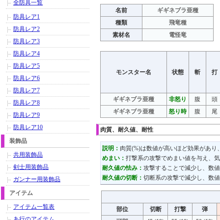
全防具一覧
名前
ギギネブラ亜種
防具レア1
種類
飛竜種
防具レア2
素材名
電怪竜
防具レア3
防具レア4
防具レア5
モンスター名
状態
斬
打
防具レア6
防具レア7
ギギネブラ亜種
非怒り
腹
頭
防具レア8
ギギネブラ亜種
怒り時
腹
尾
防具レア9
防具レア10
肉質、耐久値、耐性
装飾品
説明：
肉質(%)は数値が高いほど効果があ
共用装飾品
めまい：
打撃系の攻撃でめまい値を与え、
剣士用装飾品
耐久値の怯み：
攻撃することで減少し、数値
耐久値の切断：
切断系の攻撃で減少し、数値
ガンナー用装飾品
アイテム
アイテム一覧表
部位
切断
打撃
弾
あ行のアイテム