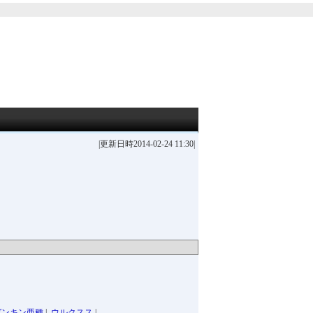
|更新日時2014-02-24 11:30|
ガンキン亜種
|
ウルクスス
|