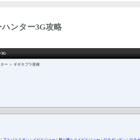
ハンター3G攻略
3G
スター ＞ ギギネブラ亜種
|
アルバトリオン
|
イビルジョー
|
怒り喰らうイビルジョー
|
ウラガンキン
|
ウラ