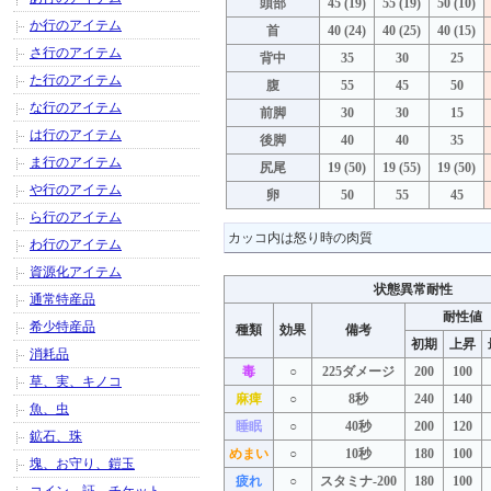
頭部
45 (19)
55 (19)
50 (10)
か行のアイテム
首
40 (24)
40 (25)
40 (15)
さ行のアイテム
背中
35
30
25
た行のアイテム
腹
55
45
50
な行のアイテム
前脚
30
30
15
は行のアイテム
後脚
40
40
35
ま行のアイテム
尻尾
19 (50)
19 (55)
19 (50)
や行のアイテム
卵
50
55
45
ら行のアイテム
カッコ内は怒り時の肉質
わ行のアイテム
資源化アイテム
状態異常耐性
通常特産品
耐性値
希少特産品
種類
効果
備考
初期
上昇
消耗品
毒
○
225ダメージ
200
100
草、実、キノコ
麻痺
○
8秒
240
140
魚、虫
睡眠
○
40秒
200
120
鉱石、珠
めまい
○
10秒
180
100
塊、お守り、鎧玉
疲れ
○
スタミナ-200
180
100