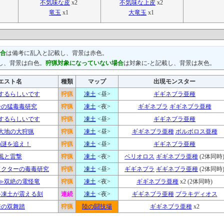
不気味な皮
x2
不気味な上皮
x2
竜玉
x1
大竜玉
x1
合
は備考に乱入と記載し、背景は赤色。
し、背景は白色。
狩猟対象になっていない場合
は対象に-と記載し、背景は灰色。
エスト名
種類
マップ
出現モンスター
するらしいです
狩猟
凍土
<昼>
ギギネブラ亜種
ーの猛毒毒研究
狩猟
凍土
<夜>
ギギネブラ
ギギネブラ亜種
するらしいです
狩猟
凍土
<昼>
ギギネブラ亜種
大地の大狩猟
狩猟
凍土
<昼>
ギギネブラ亜種
ボルボロス亜種
の謎を追え！
狩猟
凍土
<昼>
ギギネブラ亜種
風と雷撃
狩猟
凍土
<夜>
ベリオロス
ギギネブラ亜種
(2体同時
ドクターの毒毒研究
狩猟
凍土
<昼>
ギギネブラ
ギギネブラ亜種
(2体同時
≫双絶の電怪竜
狩猟
凍土
<夜>
ギギネブラ亜種
x2 (2体同時)
≫凍土が震える刻
連続
凍土
<夜>
ギギネブラ亜種
ブラキディオス
撃の双舞踏
狩猟
陸の闘技場
ギギネブラ亜種
x2