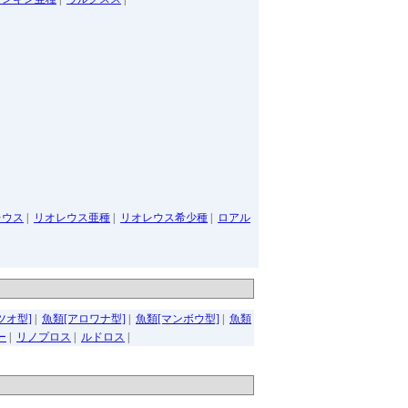
レウス
|
リオレウス亜種
|
リオレウス希少種
|
ロアル
ツオ型]
|
魚類[アロワナ型]
|
魚類[マンボウ型]
|
魚類
ー
|
リノプロス
|
ルドロス
|