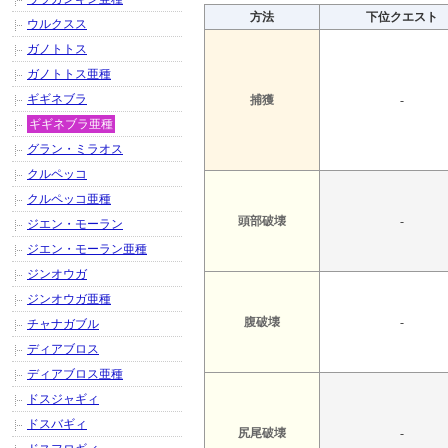
方法
下位クエスト
ウルクスス
ガノトトス
ガノトトス亜種
ギギネブラ
捕獲
-
ギギネブラ亜種
グラン・ミラオス
クルペッコ
クルペッコ亜種
頭部破壊
-
ジエン・モーラン
ジエン・モーラン亜種
ジンオウガ
ジンオウガ亜種
腹破壊
-
チャナガブル
ディアブロス
ディアブロス亜種
ドスジャギィ
ドスバギィ
尻尾破壊
-