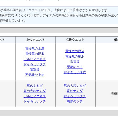
が基準の値であり、クエストの下位、上位によって倍率がかかり変動します。
態異常になりにくくなります。アイテムの効果は2回目からは効果のある秒数が減っ
階で評価しています。
スト
上位クエスト
G級クエスト
備
電怪竜の上皮
電怪竜の厚皮
電怪竜の鋭爪
電怪竜の剛爪
アルビノエキス
雷電袋
おそろしいクチ
悪夢のクチ
電撃袋
おぞましい厚皮
不気味な上皮
竜のナミダ
竜の大粒ナミダ
竜の大粒ナミダ
竜のナミダ
腹破
アルビノエキス
おそろしいクチ
おそろしいクチ
悪夢のクチ