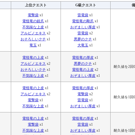
上位クエスト
G級クエスト
電撃袋
x1
雷電袋
x1
電怪竜の鋭爪
x1
電怪竜の剛爪
x1
不気味な上皮
x1
おぞましい厚皮
x1
アルビノエキス
x2
雷電袋
x2
おそろしいクチ
x1
悪夢のクチ
x1
竜玉
x1
大竜玉
x1
電怪竜の上皮
x1
電怪竜の厚皮
x1
アルビノエキス
x2
悪夢のクチ
x1
耐久値を2回
おそろしいクチ
x1
電怪竜の上皮
x2
不気味な上皮
x1
おぞましい厚皮
x1
電怪竜の上皮
x1
電怪竜の厚皮
x1
アルビノエキス
x2
電撃袋
x2
耐久値を1回
電撃袋
x1
雷電袋
x1
不気味な上皮
x1
おぞましい厚皮
x1
電怪竜の上皮
x1
電怪竜の厚皮
x1
電撃袋
x1
雷電袋
x1
不気味な上皮
x1
おぞましい厚皮
x1
耐久値を1回