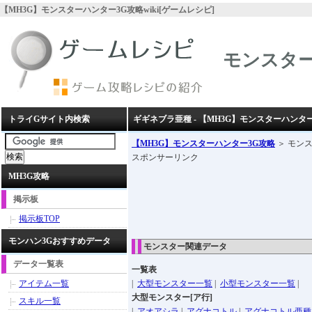
【MH3G】モンスターハンター3G攻略wiki[ゲームレシピ]
モンスター
トライGサイト内検索
ギギネブラ亜種 - 【MH3G】モンスターハンター
【MH3G】モンスターハンター3G攻略
＞ モン
スポンサーリンク
MH3G攻略
掲示板
掲示板TOP
モンハン3Gおすすめデータ
モンスター関連データ
データ一覧表
一覧表
アイテム一覧
|
大型モンスター一覧
|
小型モンスター一覧
|
大型モンスター[ア行]
スキル一覧
|
アオアシラ
|
アグナコトル
|
アグナコトル亜種