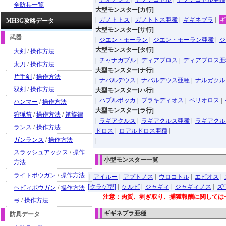
全防具一覧
大型モンスター[カ行]
|
ガノトトス
|
ガノトトス亜種
|
ギギネブラ
|
ギ
MH3G攻略データ
大型モンスター[サ行]
武器
|
ジエン・モーラン
|
ジエン・モーラン亜種
|
ジ
大型モンスター[タ行]
大剣
/
操作方法
|
チャナガブル
|
ディアブロス
|
ディアブロス亜
太刀
/
操作方法
大型モンスター[ナ行]
片手剣
/
操作方法
|
ナバルデウス
|
ナバルデウス亜種
|
ナルガクル
双剣
/
操作方法
大型モンスター[ハ行]
|
ハプルボッカ
|
ブラキディオス
|
ベリオロス
|
ハンマー
/
操作方法
大型モンスター[ラ行]
狩猟笛
/
操作方法
/
笛旋律
|
ラギアクルス
|
ラギアクルス亜種
|
ラギアクル
ランス
/
操作方法
ドロス
|
ロアルドロス亜種
|
ガンランス
/
操作方法
|
スラッシュアックス
/
操作
小型モンスター一覧
方法
ライトボウガン
/
操作方法
|
アイルー
|
アプトノス
|
ウロコトル
|
エピオス
|
[クラゲ型]
|
ケルビ
|
ジャギィ
|
ジャギィノス
|
ズ
ヘビィボウガン
/
操作方法
注意：肉質、剥ぎ取り、捕獲報酬に関しては
弓
/
操作方法
ギギネブラ亜種
防具データ