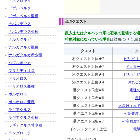
ドスフロギィ
ドボルベルク
ドボルベルク亜種
出現クエスト
ナバルデウス
ナバルデウス亜種
乱入またはクルペッコ系に召喚で登場する場
ナルガクルガ
狩猟対象になっている場合
は対象に○と記載
ナルガクルガ亜種
クエスト
ク
ナルガクルガ希少種
村クエスト上位★7
ビリビリ
ハプルボッカ
村クエスト上位★7
ドクタ
ブラキディオス
港クエスト上位★4
ビリビリ
ベリオロス
港クエスト上位★4
凍れる
ベリオロス亜種
港クエストG級★6
電怪
ボルボロス
港クエストG級★6
疾
ボルボロス亜種
港クエストG級★6
≪高難度≫
ラギアクルス
港クエストG級★6
≪高難度
ラギアクルス亜種
港クエストG級★7
≪高難度
ラギアクルス希少種
イベントクエスト上位
電
ラングロトラ
スポンサーリンク