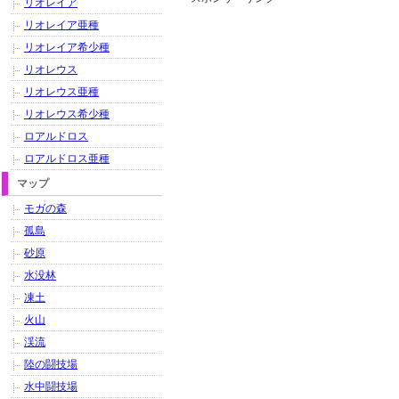
リオレイア
リオレイア亜種
リオレイア希少種
リオレウス
リオレウス亜種
リオレウス希少種
ロアルドロス
ロアルドロス亜種
マップ
モガの森
孤島
砂原
水没林
凍土
火山
渓流
陸の闘技場
水中闘技場