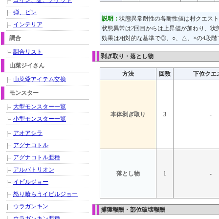
コイン、証、チケット
弾、ビン
説明：
状態異常耐性の各耐性値は村クエスト
インテリア
状態異常は2回目からは上昇値が加わり、状
調合
効果は相対的な基準で◎、○、△、×の4段
調合リスト
剥ぎ取り・落とし物
山菜ジイさん
方法
回数
下位クエ
山菜爺アイテム交換
モンスター
大型モンスター一覧
本体剥ぎ取り
3
-
小型モンスター一覧
アオアシラ
アグナコトル
アグナコトル亜種
アルバトリオン
落とし物
1
-
イビルジョー
怒り喰らうイビルジョー
ウラガンキン
捕獲報酬・部位破壊報酬
ウラガンキン亜種