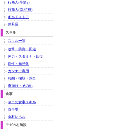
行商人(半額2)
行商人(DL特典)
ギルドストア
武具屋
スキル
スキル一覧
攻撃・防御・回避
体力・スタミナ・回復
耐性・無効化
ガンナー専用
報酬・採取・調合
奇面族・その他
食事
ネコの食事スキル
食事場
食材レベル
モガの村施設