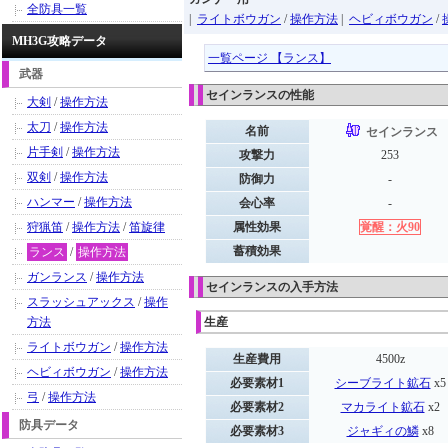
全防具一覧
|
ライトボウガン
/
操作方法
|
ヘビィボウガン
/
MH3G攻略データ
一覧ページ 【ランス】
武器
セインランスの性能
大剣
/
操作方法
太刀
/
操作方法
名前
セインランス
片手剣
/
操作方法
攻撃力
253
双剣
/
操作方法
防御力
-
ハンマー
/
操作方法
会心率
-
狩猟笛
/
操作方法
/
笛旋律
属性効果
覚醒：火90
蓄積効果
ランス
/
操作方法
ガンランス
/
操作方法
セインランスの入手方法
スラッシュアックス
/
操作
方法
生産
ライトボウガン
/
操作方法
生産費用
4500z
ヘビィボウガン
/
操作方法
必要素材1
シーブライト鉱石
x5
弓
/
操作方法
必要素材2
マカライト鉱石
x2
防具データ
必要素材3
ジャギィの鱗
x8