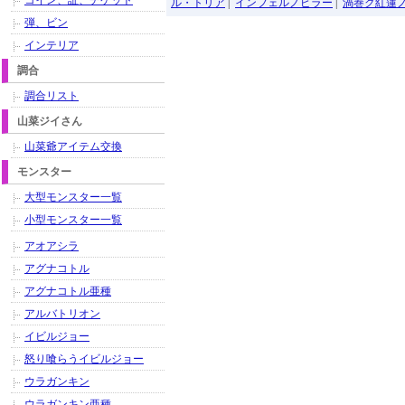
コイン、証、チケット
ル・トリア
|
インフェルノピラー
|
渦巻ク紅蓮
弾、ビン
インテリア
調合
調合リスト
山菜ジイさん
山菜爺アイテム交換
モンスター
大型モンスター一覧
小型モンスター一覧
アオアシラ
アグナコトル
アグナコトル亜種
アルバトリオン
イビルジョー
怒り喰らうイビルジョー
ウラガンキン
ウラガンキン亜種