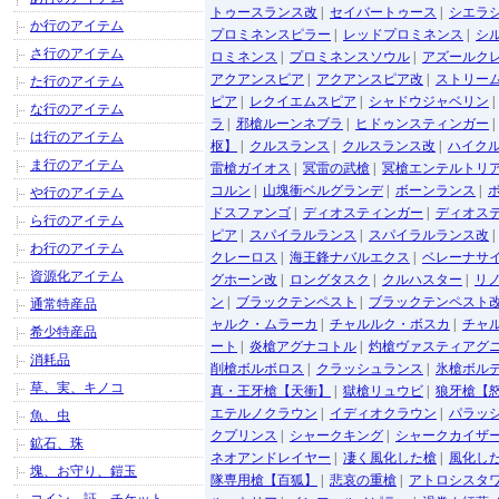
トゥースランス改
|
セイバートゥース
|
シエラ
か行のアイテム
プロミネンスピラー
|
レッドプロミネンス
|
シ
さ行のアイテム
ロミネンス
|
プロミネンスソウル
|
アズールク
アクアンスピア
|
アクアンスピア改
|
ストリー
た行のアイテム
ピア
|
レクイエムスピア
|
シャドウジャベリン
な行のアイテム
ラ
|
邪槍ルーンネブラ
|
ヒドゥンスティンガー
は行のアイテム
枢】
|
クルスランス
|
クルスランス改
|
ハイク
ま行のアイテム
雷槍ガイオス
|
冥雷の武槍
|
冥槍エンテルトリ
コルン
|
山塊衝ベルグランデ
|
ボーンランス
|
や行のアイテム
ドスファンゴ
|
ディオスティンガー
|
ディオス
ら行のアイテム
ピア
|
スパイラルランス
|
スパイラルランス改
わ行のアイテム
クレーロス
|
海王鋒ナバルエクス
|
ベレーナサ
資源化アイテム
グホーン改
|
ロングタスク
|
クルハスター
|
リ
ン
|
ブラックテンペスト
|
ブラックテンペスト
通常特産品
ャルク・ムラーカ
|
チャルルク・ボスカ
|
チャ
希少特産品
ート
|
炎槍アグナコトル
|
灼槍ヴァスティアグ
消耗品
削槍ボルボロス
|
クラッシュランス
|
氷槍ボル
草、実、キノコ
真・王牙槍【天衝】
|
獄槍リュウビ
|
狼牙槍【
エテルノクラウン
|
イディオクラウン
|
パラッ
魚、虫
クプリンス
|
シャークキング
|
シャークカイザ
鉱石、珠
ネオアンドレイヤー
|
凄く風化した槍
|
風化し
塊、お守り、鎧玉
隊専用槍【百狐】
|
悲哀の重槍
|
アトロシスタ