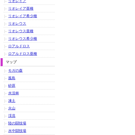
リオレイア
リオレイア亜種
リオレイア希少種
リオレウス
リオレウス亜種
リオレウス希少種
ロアルドロス
ロアルドロス亜種
マップ
モガの森
孤島
砂原
水没林
凍土
火山
渓流
陸の闘技場
水中闘技場