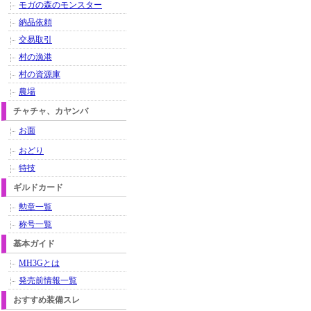
モガの森のモンスター
納品依頼
交易取引
村の漁港
村の資源庫
農場
チャチャ、カヤンバ
お面
おどり
特技
ギルドカード
勲章一覧
称号一覧
基本ガイド
MH3Gとは
発売前情報一覧
おすすめ装備スレ