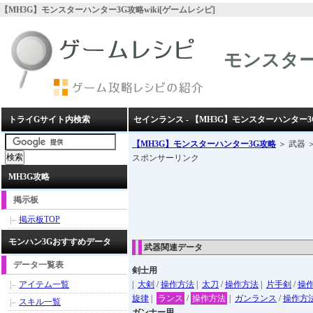
【MH3G】モンスターハンター3G攻略wiki[ゲームレシピ]
モンスター
トライGサイト内検索
セインランス - 【MH3G】モンスターハンター3
【MH3G】モンスターハンター3G攻略
＞ 武器 
スポンサーリンク
MH3G攻略
掲示板
掲示板TOP
モンハン3Gおすすめデータ
武器関連データ
データ一覧表
剣士用
アイテム一覧
|
大剣
/
操作方法
|
太刀
/
操作方法
|
片手剣
/
操
旋律
|
ランス
/
操作方法
|
ガンランス
/
操作方
スキル一覧
ガンナー用