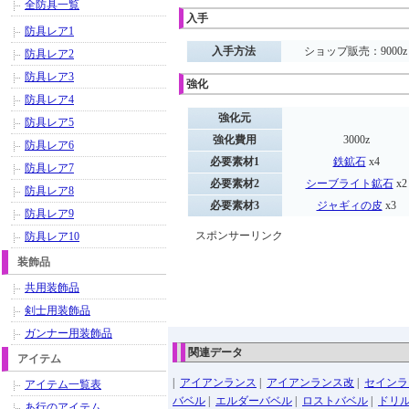
全防具一覧
入手
防具レア1
入手方法
ショップ販売：9000z
防具レア2
防具レア3
強化
防具レア4
強化元
防具レア5
強化費用
3000z
防具レア6
必要素材1
鉄鉱石
x4
防具レア7
必要素材2
シーブライト鉱石
x2
防具レア8
必要素材3
ジャギィの皮
x3
防具レア9
スポンサーリンク
防具レア10
装飾品
共用装飾品
剣士用装飾品
ガンナー用装飾品
関連データ
アイテム
|
アイアンランス
|
アイアンランス改
|
セインラ
アイテム一覧表
バベル
|
エルダーバベル
|
ロストバベル
|
ドリ
あ行のアイテム