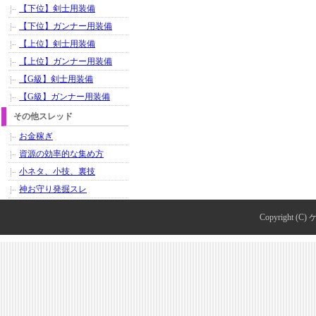
【下位】剣士用装備
【下位】ガンナー用装備
【上位】剣士用装備
【上位】ガンナー用装備
【G級】剣士用装備
【G級】ガンナー用装備
その他スレッド
お金稼ぎ
資源の効率的な集め方
小ネタ、小技、裏技
神お守り発掘スレ
Copyright (C)