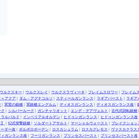
ウルクスキー
|
ウルクスレイ
|
ウルクスラヴィーネ
|
フレイムスロワー
|
フレイム
ナ＝アクア
|
ダム・アグナコルソ
|
スティールガンランス
|
ラギアバースト
|
ラギア
改
|
冥雷の銃槍
|
冥銃槍エングルム
|
ディオスガンランス
|
ディオスガンランス改
|
ーク
|
シルバールーク
|
ガンチャリオット
|
エンデ・デアヴェルト
|
古代式回転銃槍
ミラルパルド
|
インペリアルオルデン
|
ヒドゥンガンランス
|
ヒドゥンガンランス改
月】
|
62式突撃銃槍
|
ソルダートアサルト
|
マーシャルウォースト
|
ブレイクショッ
ローダー改
|
ボルボロボーデン
|
ロスカシュラム
|
ロスカグレモス
|
ヴァスカクラス
ギィガンランス改
|
フーリガンランス
|
プリンセスバースト
|
プリンセスバースト改