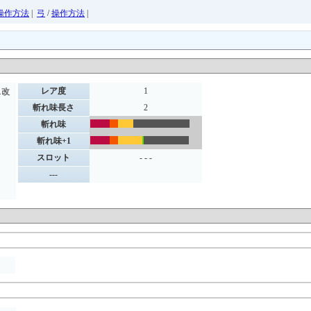
操作方法
|
弓
/
操作方法
|
レア度
1
ス改
斬れ味長さ
2
斬れ味
斬れ味+1
スロット
- - -
---