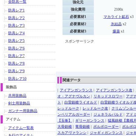
全防具一覧
強化元
強化費用
2100z
防具レア1
必要素材1
マカライト鉱石
x3
防具レア2
必要素材2
氷結晶
x2
防具レア3
必要素材3
爆薬
x1
防具レア4
防具レア5
スポンサーリンク
防具レア6
防具レア7
防具レア8
防具レア9
防具レア10
関連データ
装飾品
|
アイアンガンランス
|
アイアンガンランス改
|
共用装飾品
オ・アグナヴルカン
|
リキッドスロワー
|
アグ
ト
|
白雷銃槍ライオルド
|
白雷銃槍ライオルド
剣士用装飾品
レッドルーク
|
レッドルーク改
|
クリムゾンル
ガンナー用装飾品
ンペリアルガーダー
|
ジェネラルパルド
|
アド
アイテム
【玉衝】
|
ギリーガンランス
|
猛風銃槍【裏残
大骨銃槍
|
竜骨銃槍
|
ボルボローダー
|
ボルボ
アイテム一覧表
スカアヴァランシ
|
ジャギィガンランス
|
ジャ
あ行のアイテム