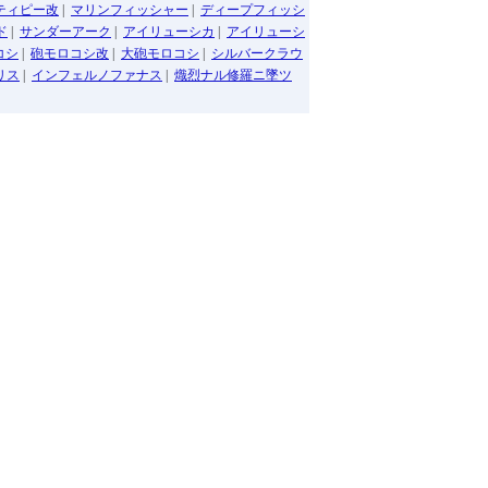
ティピー改
|
マリンフィッシャー
|
ディープフィッシ
ド
|
サンダーアーク
|
アイリューシカ
|
アイリューシ
コシ
|
砲モロコシ改
|
大砲モロコシ
|
シルバークラウ
リス
|
インフェルノファナス
|
熾烈ナル修羅ニ墜ツ