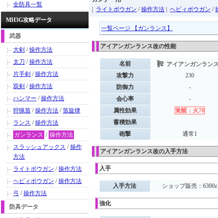
全防具一覧
|
ライトボウガン
/
操作方法
|
ヘビィボウガン
/
MH3G攻略データ
一覧ページ 【ガンランス】
武器
アイアンガンランス改の性能
大剣
/
操作方法
太刀
/
操作方法
名前
アイアンガンラン
片手剣
/
操作方法
攻撃力
230
双剣
/
操作方法
防御力
-
ハンマー
/
操作方法
会心率
-
狩猟笛
/
操作方法
/
笛旋律
属性効果
覚醒：火70
蓄積効果
ランス
/
操作方法
砲撃
通常1
ガンランス
/
操作方法
スラッシュアックス
/
操作
アイアンガンランス改の入手方法
方法
入手
ライトボウガン
/
操作方法
ヘビィボウガン
/
操作方法
入手方法
ショップ販売：6300z
弓
/
操作方法
強化
防具データ