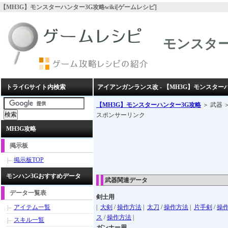
【MH3G】モンスターハンター3G攻略wiki[ゲームレシピ]
モンスター
トライGサイト内検索
アイアンガンランス改 - 【MH3G】モンスター
【MH3G】モンスターハンター3G攻略
＞ 武器 
スポンサーリンク
MH3G攻略
掲示板
掲示板TOP
モンハン3Gおすすめデータ
武器関連データ
データ一覧表
剣士用
アイテム一覧
|
大剣
/
操作方法
|
太刀
/
操作方法
|
片手剣
/
操
ス
/
操作方法
|
スキル一覧
ガンナー用