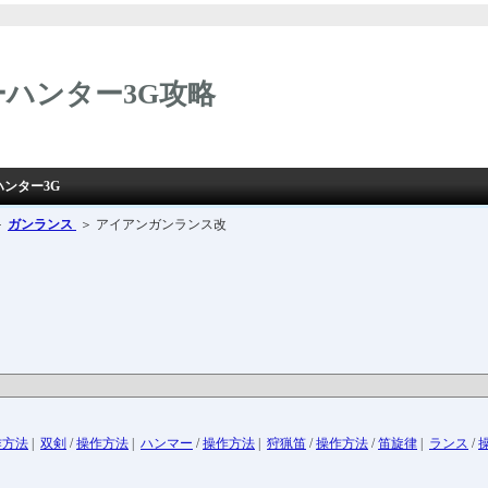
ハンター3G攻略
ハンター3G
＞
ガンランス
＞ アイアンガンランス改
作方法
|
双剣
/
操作方法
|
ハンマー
/
操作方法
|
狩猟笛
/
操作方法
/
笛旋律
|
ランス
/