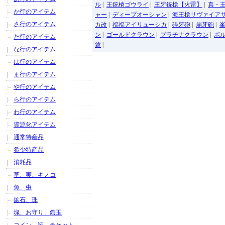
ル
|
王銃槍ゴウライ
|
王牙銃槍【火雷】
|
真・
か行のアイテム
ャー
|
ディープオーシャン
|
海王槍リヴァイア
さ行のアイテム
カ改
|
福福アイリューシカ
|
砕牙砲
|
崩牙砲
|
ン
|
ゴールドクラウン
|
プラチナクラウン
|
ボ
た行のアイテム
鎗
|
な行のアイテム
は行のアイテム
ま行のアイテム
や行のアイテム
ら行のアイテム
わ行のアイテム
資源化アイテム
通常特産品
希少特産品
消耗品
草、実、キノコ
魚、虫
鉱石、珠
塊、お守り、鎧玉