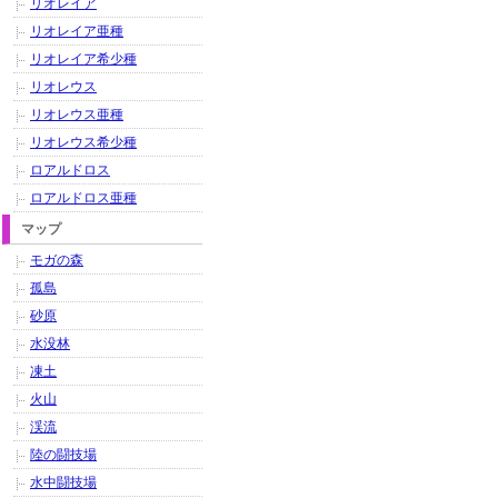
リオレイア
リオレイア亜種
リオレイア希少種
リオレウス
リオレウス亜種
リオレウス希少種
ロアルドロス
ロアルドロス亜種
マップ
モガの森
孤島
砂原
水没林
凍土
火山
渓流
陸の闘技場
水中闘技場