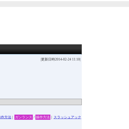
|更新日時2014-02-24 11:10|
操作方法
|
ガンランス
/
操作方法
|
スラッシュアック