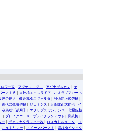
スロワー改
|
アグナ＝マグマ
|
アグナヴルカン
|
ケ
バースト改
|
雷銃槍エクスラギア
|
ネオラギアバース
爆砕の銃槍
|
破岩銃槍ズヴォルタ
|
討伐隊正式銃槍
|
|
古代式殲滅銃槍
|
ジェネシス
|
近衛隊正式銃槍
|
イ
|
夜銃槍【残月】
|
エクリプスガンランス
|
七星銃槍
ト
|
ブレイクエース
|
ブレイクランアウト
|
骨銃槍
|
ター
|
ヴァスカクラスター改
|
ロスカトルメンタ
|
ロ
|
オルトリンデ
|
クイーンバースト
|
煌銃槍イシュタ