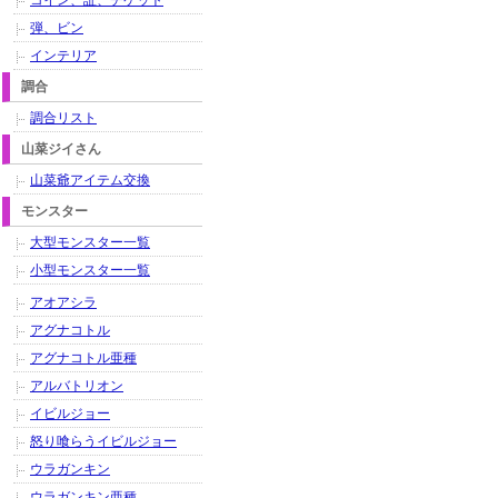
コイン、証、チケット
弾、ビン
インテリア
調合
調合リスト
山菜ジイさん
山菜爺アイテム交換
モンスター
大型モンスター一覧
小型モンスター一覧
アオアシラ
アグナコトル
アグナコトル亜種
アルバトリオン
イビルジョー
怒り喰らうイビルジョー
ウラガンキン
ウラガンキン亜種