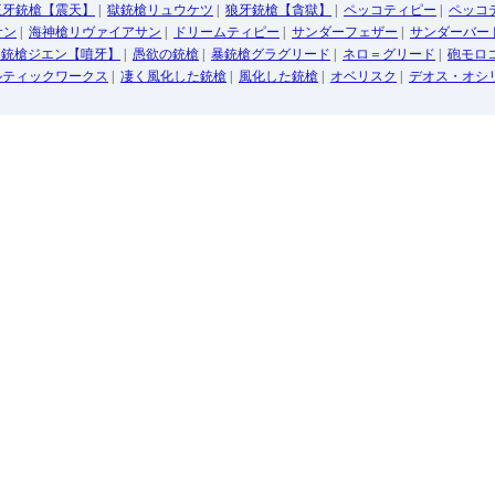
王牙銃槍【震天】
|
獄銃槍リュウケツ
|
狼牙銃槍【貪獄】
|
ペッコティピー
|
ペッコ
サン
|
海神槍リヴァイアサン
|
ドリームティピー
|
サンダーフェザー
|
サンダーバー
峯銃槍ジエン【噴牙】
|
愚欲の銃槍
|
暴銃槍グラグリード
|
ネロ＝グリード
|
砲モロ
ルティックワークス
|
凄く風化した銃槍
|
風化した銃槍
|
オベリスク
|
デオス・オシ