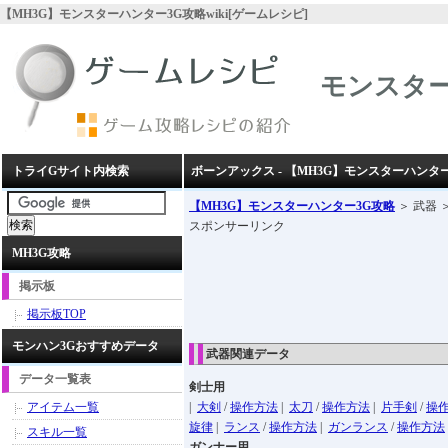
【MH3G】モンスターハンター3G攻略wiki[ゲームレシピ]
モンスター
トライGサイト内検索
ボーンアックス - 【MH3G】モンスターハンター
【MH3G】モンスターハンター3G攻略
＞ 武器 
スポンサーリンク
MH3G攻略
掲示板
掲示板TOP
モンハン3Gおすすめデータ
武器関連データ
データ一覧表
剣士用
アイテム一覧
|
大剣
/
操作方法
|
太刀
/
操作方法
|
片手剣
/
操
旋律
|
ランス
/
操作方法
|
ガンランス
/
操作方法
スキル一覧
ガンナー用