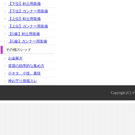
【下位】剣士用装備
【下位】ガンナー用装備
【上位】剣士用装備
【上位】ガンナー用装備
【G級】剣士用装備
【G級】ガンナー用装備
その他スレッド
お金稼ぎ
資源の効率的な集め方
小ネタ、小技、裏技
神お守り発掘スレ
Copyright (C)