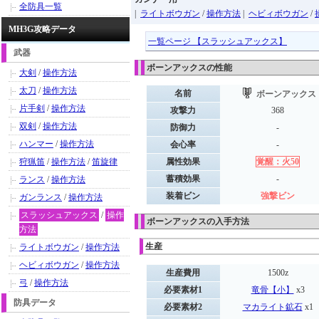
全防具一覧
|
ライトボウガン
/
操作方法
|
ヘビィボウガン
/
MH3G攻略データ
一覧ページ 【スラッシュアックス】
武器
ボーンアックスの性能
大剣
/
操作方法
太刀
/
操作方法
名前
ボーンアックス
片手剣
/
操作方法
攻撃力
368
双剣
/
操作方法
防御力
-
ハンマー
/
操作方法
会心率
-
狩猟笛
/
操作方法
/
笛旋律
属性効果
覚醒：火50
蓄積効果
-
ランス
/
操作方法
装着ビン
強撃ビン
ガンランス
/
操作方法
スラッシュアックス
/
操作
ボーンアックスの入手方法
方法
生産
ライトボウガン
/
操作方法
ヘビィボウガン
/
操作方法
生産費用
1500z
弓
/
操作方法
必要素材1
竜骨【小】
x3
防具データ
必要素材2
マカライト鉱石
x1