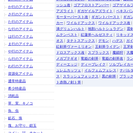
ッシュ改
|
ゴアフロストアンバー
|
ゴアゲイル
か行のアイテム
アズライト
|
ギガゲイルアズライト
|
ペキスパ
さ行のアイテム
モーターバースト改
|
ギガントバースト
|
ギガ
た行のアイテム
カー
|
ワイルドアックス
|
ワイルドアックス改
潰グリュンハルト
|
地割ハルトシュラグン
|
震
な行のアイテム
ムテンペスト
|
紅蓮斧ヘルゼスティ
|
リキッド
は行のアイテム
オス
|
タナトスアックス
|
デモン
|
ハデス
|
ガ
ま行のアイテム
紅剣斧ヴァーミリオン
|
王剣斧ライデン
|
王牙
や行のアイテム
ドロスアックス改
|
スプラックス
|
魔鎖狩
|
大
メガプテギオ
|
竜姫の剣斧
|
竜姫の剣斧改
|
ラ
ら行のアイテム
ディーエッジ
|
ディーブレイク
|
ソルブレイカ
わ行のアイテム
ュレムカッツェ
|
イルフェムフェレス
|
ナバル
資源化アイテム
ス
|
スラッシュフォックス
|
黒の剣斧
|
ブラッ
通常特産品
ト赤熱ノ剣ト斧
|
希少特産品
消耗品
草、実、キノコ
魚、虫
鉱石、珠
塊、お守り、鎧玉