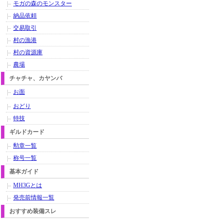
モガの森のモンスター
納品依頼
交易取引
村の漁港
村の資源庫
農場
チャチャ、カヤンバ
お面
おどり
特技
ギルドカード
勲章一覧
称号一覧
基本ガイド
MH3Gとは
発売前情報一覧
おすすめ装備スレ