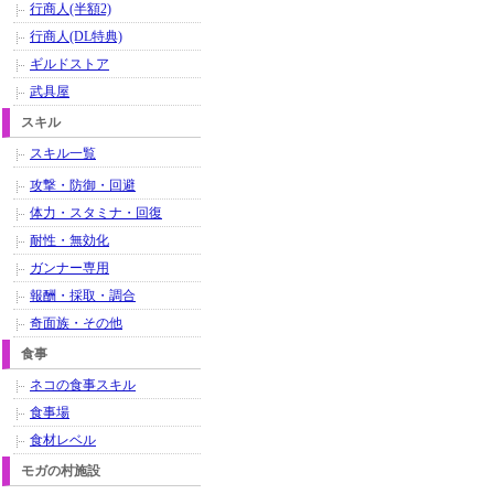
行商人(半額2)
行商人(DL特典)
ギルドストア
武具屋
スキル
スキル一覧
攻撃・防御・回避
体力・スタミナ・回復
耐性・無効化
ガンナー専用
報酬・採取・調合
奇面族・その他
食事
ネコの食事スキル
食事場
食材レベル
モガの村施設