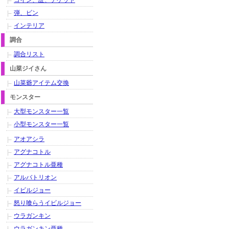
コイン、証、チケット
弾、ビン
インテリア
調合
調合リスト
山菜ジイさん
山菜爺アイテム交換
モンスター
大型モンスター一覧
小型モンスター一覧
アオアシラ
アグナコトル
アグナコトル亜種
アルバトリオン
イビルジョー
怒り喰らうイビルジョー
ウラガンキン
ウラガンキン亜種