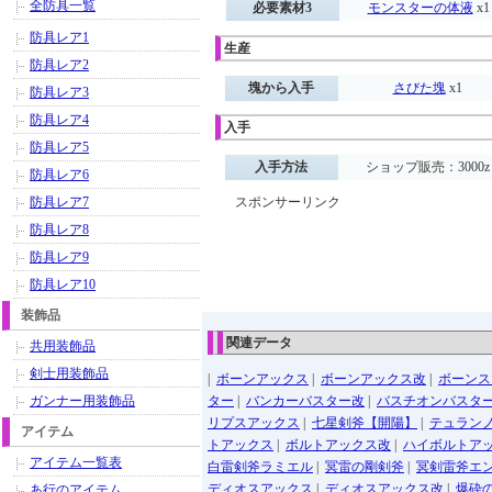
全防具一覧
必要素材3
モンスターの体液
x1
防具レア1
生産
防具レア2
塊から入手
さびた塊
x1
防具レア3
防具レア4
入手
防具レア5
入手方法
ショップ販売：3000z
防具レア6
防具レア7
スポンサーリンク
防具レア8
防具レア9
防具レア10
装飾品
関連データ
共用装飾品
剣士用装飾品
|
ボーンアックス
|
ボーンアックス改
|
ボーンス
ガンナー用装飾品
ター
|
バンカーバスター改
|
バスチオンバスタ
リプスアックス
|
七星剣斧【開陽】
|
テュラン
アイテム
トアックス
|
ボルトアックス改
|
ハイボルトア
アイテム一覧表
白雷剣斧ラミエル
|
冥雷の剛剣斧
|
冥剣雷斧エ
ディオスアックス
|
ディオスアックス改
|
爆砕
あ行のアイテム