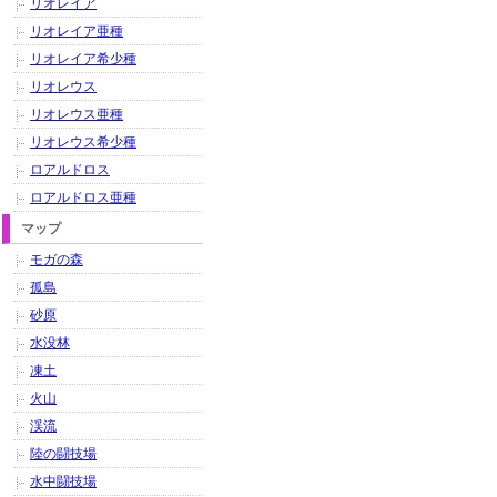
リオレイア
リオレイア亜種
リオレイア希少種
リオレウス
リオレウス亜種
リオレウス希少種
ロアルドロス
ロアルドロス亜種
マップ
モガの森
孤島
砂原
水没林
凍土
火山
渓流
陸の闘技場
水中闘技場