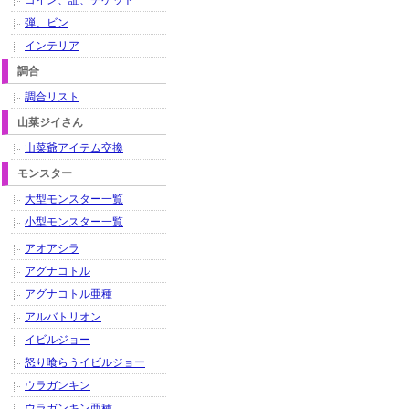
コイン、証、チケット
弾、ビン
インテリア
調合
調合リスト
山菜ジイさん
山菜爺アイテム交換
モンスター
大型モンスター一覧
小型モンスター一覧
アオアシラ
アグナコトル
アグナコトル亜種
アルバトリオン
イビルジョー
怒り喰らうイビルジョー
ウラガンキン
ウラガンキン亜種