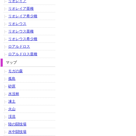
リオレイア
リオレイア亜種
リオレイア希少種
リオレウス
リオレウス亜種
リオレウス希少種
ロアルドロス
ロアルドロス亜種
マップ
モガの森
孤島
砂原
水没林
凍土
火山
渓流
陸の闘技場
水中闘技場