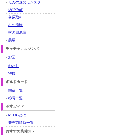
モガの森のモンスター
納品依頼
交易取引
村の漁港
村の資源庫
農場
チャチャ、カヤンバ
お面
おどり
特技
ギルドカード
勲章一覧
称号一覧
基本ガイド
MH3Gとは
発売前情報一覧
おすすめ装備スレ