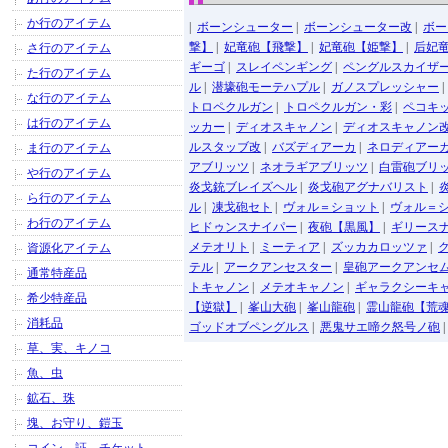
か行のアイテム
|
ボーンシューター
|
ボーンシューター改
|
ボー
撃】
|
妃竜砲【飛撃】
|
妃竜砲【姫撃】
|
后妃
さ行のアイテム
ギーゴ
|
スレイペンギング
|
ペングルスカイザ
た行のアイテム
ル
|
潜壕砲モーテハプル
|
ガノスプレッシャー
な行のアイテム
トロペクルガン
|
トロペクルガン・彩
|
ペコキ
は行のアイテム
ッカー
|
ディオスキャノン
|
ディオスキャノン
ルスタッブ改
|
バズディアーカ
|
ネロディアー
ま行のアイテム
アブリッツ
|
ネオラギアブリッツ
|
白雷砲ブリ
や行のアイテム
炎戈銃ブレイズヘル
|
炎戈砲アグナバリスト
|
ら行のアイテム
ル
|
凍戈砲セト
|
ヴォル＝ショット
|
ヴォル＝
わ行のアイテム
ヒドゥンスナイパー
|
夜砲【黒風】
|
ギリース
メテオリト
|
ミーティア
|
ズッカカロッツァ
|
資源化アイテム
テル
|
アークアンセスター
|
皇砲アークアンセ
通常特産品
トキャノン
|
メテオキャノン
|
ギャラクシーキ
希少特産品
【逆獄】
|
峯山大砲
|
峯山龍砲
|
霊山龍砲【荒
消耗品
ゴッドオブペングルス
|
悪鬼サエ啼ク怒号ノ砲
|
草、実、キノコ
魚、虫
鉱石、珠
塊、お守り、鎧玉