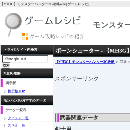
【MH3G】モンスターハンター3G攻略wiki[ゲームレシピ]
モンスター
トライGサイト内検索
ボーンシューター - 【MH3
【MH3G】モンスターハンター3G攻略
＞ 武器 
MH3G攻略
スポンサーリンク
掲示板
掲示板TOP
モンハン3Gおすすめデータ
データ一覧表
武器関連データ
アイテム一覧
スキル一覧
剣士用