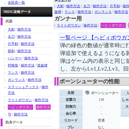
全防具一覧
|
大剣
/
操作方法
|
太刀
/
操作方法
|
片手剣
/
操
MH3G攻略データ
旋律
|
ランス
/
操作方法
|
ガンランス
/
操作方法
ガンナー用
武器
|
ライトボウガン
/
操作方法
|
ヘビィボウガン
/
大剣
/
操作方法
太刀
/
操作方法
一覧ページ 【ヘビィボウガ
片手剣
/
操作方法
弾の緑色の数値が通常時に
双剣
/
操作方法
弾追加で使えるようになる
ハンマー
/
操作方法
弾はゲーム内の表示と同じ
狩猟笛
/
操作方法
/
笛旋律
し、左からLv1,Lv2,Lv3
ランス
/
操作方法
ガンランス
/
操作方法
ボーンシューターの性能
スラッシュアックス
/
操作
方法
名前
ボーンシューター
攻撃力
118
しゃ
ライトボウガン
/
操作方法
防御力
-
ス
ヘビィボウガン
/
操作方法
会心率
-
弓
/
操作方法
リロード
普通
防具データ
ブレ
なし