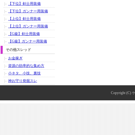
【下位】剣士用装備
【下位】ガンナー用装備
【上位】剣士用装備
【上位】ガンナー用装備
【G級】剣士用装備
【G級】ガンナー用装備
その他スレッド
お金稼ぎ
資源の効率的な集め方
小ネタ、小技、裏技
神お守り発掘スレ
Copyright (C)