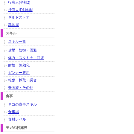
行商人(半額2)
行商人(DL特典)
ギルドストア
武具屋
スキル
スキル一覧
攻撃・防御・回避
体力・スタミナ・回復
耐性・無効化
ガンナー専用
報酬・採取・調合
奇面族・その他
食事
ネコの食事スキル
食事場
食材レベル
モガの村施設