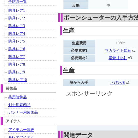
全防具一覧
反動
中
防具レア1
ボーンシューターの入手方
防具レア2
防具レア3
生産
防具レア4
防具レア5
生産費用
1050z
防具レア6
必要素材1
マカライト鉱石
x2
防具レア7
必要素材2
竜骨【小】
x3
防具レア8
生産
防具レア9
防具レア10
塊から入手
さびた塊
x1
装飾品
スポンサーリンク
共用装飾品
剣士用装飾品
ガンナー用装飾品
アイテム
アイテム一覧表
関連データ
あ行のアイテム