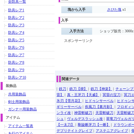
全防具一覧
塊から入手
さびた塊
x1
防具レア1
防具レア2
入手
防具レア3
入手方法
ショップ販売：3000z
防具レア4
防具レア5
スポンサーリンク
防具レア6
防具レア7
防具レア8
防具レア9
防具レア10
関連データ
装飾品
|
鉄刀
|
鉄刀【禊】
|
鉄刀【神楽】
|
チェーンブ
共用装飾品
雷】
|
真・王牙刀【天威】
|
冥雷の宝刀
|
冥刀
氷刃【雪月花】
|
ヒドゥンサーベル
|
ヒドゥン
剣士用装飾品
ギリーサーベル
|
疾風刀【裏月影】
|
フロギィ
ガンナー用装飾品
ンライ改
|
神雷斬破刀
|
天雷斬破刀
|
天雷斬破
アイテム
シュ
|
ヴェルデスラッシュ改
|
翠竜刀ヴェルガ
【一太刀】
|
剛旋断牙刀【一断】
|
ドラウンポ
アイテム一覧表
デブリテイトグレイブ
|
アステニアグレイブ
|
あ行のアイテム