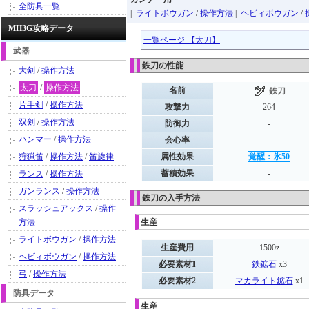
全防具一覧
|
ライトボウガン
/
操作方法
|
ヘビィボウガン
/
MH3G攻略データ
一覧ページ 【太刀】
武器
鉄刀の性能
大剣
/
操作方法
太刀
/
操作方法
名前
鉄刀
片手剣
/
操作方法
攻撃力
264
双剣
/
操作方法
防御力
-
ハンマー
/
操作方法
会心率
-
狩猟笛
/
操作方法
/
笛旋律
属性効果
覚醒：氷50
蓄積効果
-
ランス
/
操作方法
ガンランス
/
操作方法
鉄刀の入手方法
スラッシュアックス
/
操作
方法
生産
ライトボウガン
/
操作方法
生産費用
1500z
ヘビィボウガン
/
操作方法
必要素材1
鉄鉱石
x3
弓
/
操作方法
必要素材2
マカライト鉱石
x1
防具データ
生産