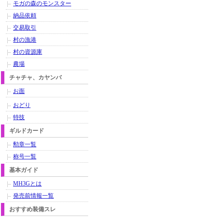
モガの森のモンスター
納品依頼
交易取引
村の漁港
村の資源庫
農場
チャチャ、カヤンバ
お面
おどり
特技
ギルドカード
勲章一覧
称号一覧
基本ガイド
MH3Gとは
発売前情報一覧
おすすめ装備スレ