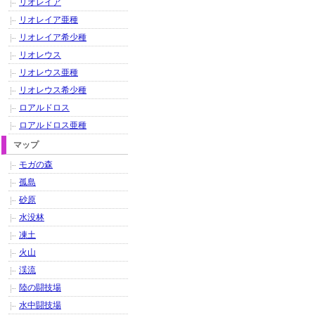
リオレイア
リオレイア亜種
リオレイア希少種
リオレウス
リオレウス亜種
リオレウス希少種
ロアルドロス
ロアルドロス亜種
マップ
モガの森
孤島
砂原
水没林
凍土
火山
渓流
陸の闘技場
水中闘技場