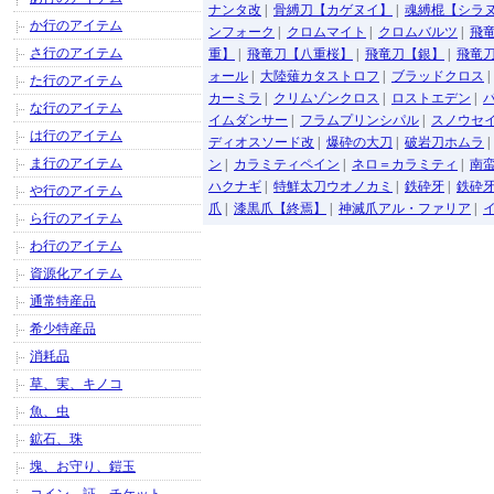
ナンタ改
|
骨縛刀【カゲヌイ】
|
魂縛棍【シラ
か行のアイテム
ンフォーク
|
クロムマイト
|
クロムバルツ
|
飛
さ行のアイテム
重】
|
飛竜刀【八重桜】
|
飛竜刀【銀】
|
飛竜
ォール
|
大陸薙カタストロフ
|
ブラッドクロス
た行のアイテム
カーミラ
|
クリムゾンクロス
|
ロストエデン
|
な行のアイテム
イムダンサー
|
フラムプリンシパル
|
スノウセ
は行のアイテム
ディオスソード改
|
爆砕の大刀
|
破岩刀ホムラ
ま行のアイテム
ン
|
カラミティペイン
|
ネロ＝カラミティ
|
南
ハクナギ
|
特鮮太刀ウオノカミ
|
鉄砕牙
|
鉄砕牙
や行のアイテム
爪
|
漆黒爪【終焉】
|
神滅爪アル・ファリア
|
ら行のアイテム
わ行のアイテム
資源化アイテム
通常特産品
希少特産品
消耗品
草、実、キノコ
魚、虫
鉱石、珠
塊、お守り、鎧玉