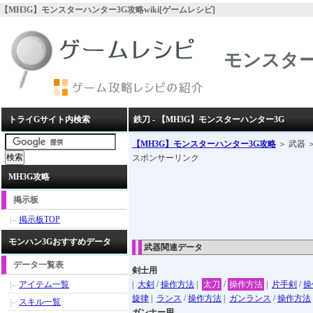
【MH3G】モンスターハンター3G攻略wiki[ゲームレシピ]
モンスター
トライGサイト内検索
鉄刀 - 【MH3G】モンスターハンター3G
【MH3G】モンスターハンター3G攻略
＞ 武器 
スポンサーリンク
MH3G攻略
掲示板
掲示板TOP
モンハン3Gおすすめデータ
武器関連データ
データ一覧表
剣士用
アイテム一覧
|
大剣
/
操作方法
|
太刀
/
操作方法
|
片手剣
/
操
旋律
|
ランス
/
操作方法
|
ガンランス
/
操作方法
スキル一覧
ガンナー用