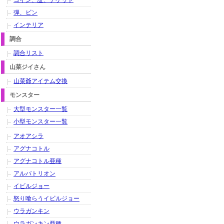
コイン、証、チケット
弾、ビン
インテリア
調合
調合リスト
山菜ジイさん
山菜爺アイテム交換
モンスター
大型モンスター一覧
小型モンスター一覧
アオアシラ
アグナコトル
アグナコトル亜種
アルバトリオン
イビルジョー
怒り喰らうイビルジョー
ウラガンキン
ウラガンキン亜種