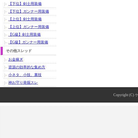
【下位】剣士用装備
【下位】ガンナー用装備
【上位】剣士用装備
【上位】ガンナー用装備
【G級】剣士用装備
【G級】ガンナー用装備
その他スレッド
お金稼ぎ
資源の効率的な集め方
小ネタ、小技、裏技
神お守り発掘スレ
Copyright (C)