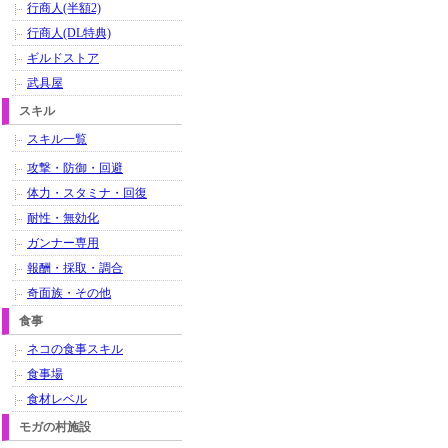
行商人(半額2)
行商人(DL特典)
ギルドストア
武具屋
スキル
スキル一覧
攻撃・防御・回避
体力・スタミナ・回復
耐性・無効化
ガンナー専用
報酬・採取・調合
奇面族・その他
食事
ネコの食事スキル
食事場
食材レベル
モガの村施設