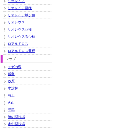
リオレイア
リオレイア亜種
リオレイア希少種
リオレウス
リオレウス亜種
リオレウス希少種
ロアルドロス
ロアルドロス亜種
マップ
モガの森
孤島
砂原
水没林
凍土
火山
渓流
陸の闘技場
水中闘技場