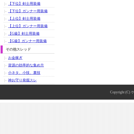
【下位】剣士用装備
【下位】ガンナー用装備
【上位】剣士用装備
【上位】ガンナー用装備
【G級】剣士用装備
【G級】ガンナー用装備
その他スレッド
お金稼ぎ
資源の効率的な集め方
小ネタ、小技、裏技
神お守り発掘スレ
Copyright (C)