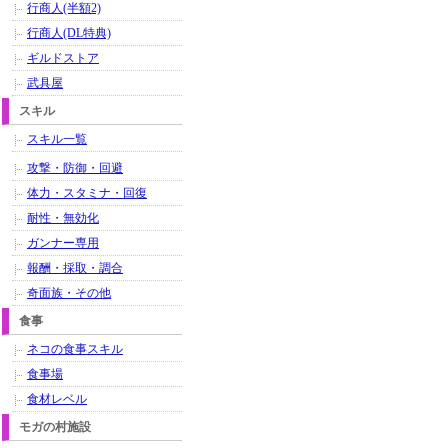
行商人(半額2)
行商人(DL特典)
ギルドストア
武具屋
スキル
スキル一覧
攻撃・防御・回避
体力・スタミナ・回復
耐性・無効化
ガンナー専用
報酬・採取・調合
奇面族・その他
食事
ネコの食事スキル
食事場
食材レベル
モガの村施設