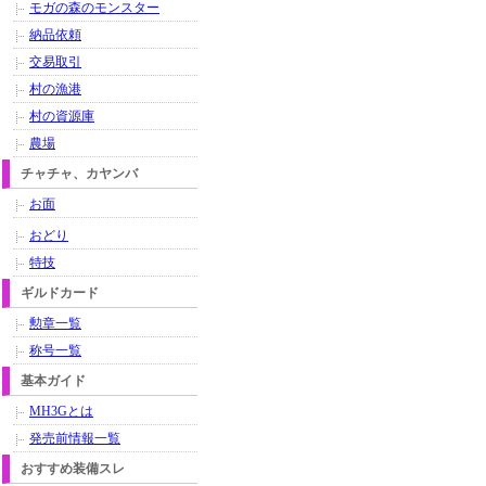
モガの森のモンスター
納品依頼
交易取引
村の漁港
村の資源庫
農場
チャチャ、カヤンバ
お面
おどり
特技
ギルドカード
勲章一覧
称号一覧
基本ガイド
MH3Gとは
発売前情報一覧
おすすめ装備スレ