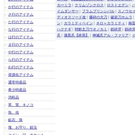
カーミラ
|
クリムゾンクロス
|
ロストエデン
|
か行のアイテム
イムダンサー
|
フラムプリンシパル
|
スノウセ
さ行のアイテム
ディオスソード改
|
爆砕の大刀
|
破岩刀ホムラ
た行のアイテム
ン
|
カラミティペイン
|
ネロ＝カラミティ
|
南
ハクナギ
|
特鮮太刀ウオノカミ
|
鉄砕牙
|
鉄砕牙
な行のアイテム
爪
|
漆黒爪【終焉】
|
神滅爪アル・ファリア
|
は行のアイテム
ま行のアイテム
や行のアイテム
ら行のアイテム
わ行のアイテム
資源化アイテム
通常特産品
希少特産品
消耗品
草、実、キノコ
魚、虫
鉱石、珠
塊、お守り、鎧玉