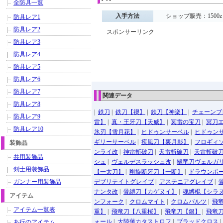
全防具一覧
入手方法
ショップ販売：1500z
防具レア1
防具レア2
スポンサーリンク
防具レア3
防具レア4
防具レア5
防具レア6
防具レア7
関連データ
防具レア8
|
鉄刀
|
鉄刀【禊】
|
鉄刀【神楽】
|
チェーンブ
防具レア9
雷】
|
真・王牙刀【天威】
|
冥雷の宝刀
|
冥刀
防具レア10
氷刃【雪月花】
|
ヒドゥンサーベル
|
ヒドゥン
ギリーサーベル
|
疾風刀【裏月影】
|
フロギィ
装飾品
ンライ改
|
神雷斬破刀
|
天雷斬破刀
|
天雷斬破
共用装飾品
シュ
|
ヴェルデスラッシュ改
|
翠竜刀ヴェルガ
剣士用装飾品
【一太刀】
|
剛旋断牙刀【一断】
|
ドラウンポ
ガンナー用装飾品
デブリテイトグレイブ
|
アステニアグレイブ
|
ナンタ改
|
骨縛刀【カゲヌイ】
|
魂縛棍【シラ
アイテム
ンフォーク
|
クロムマイト
|
クロムバルツ
|
飛
アイテム一覧表
重】
|
飛竜刀【八重桜】
|
飛竜刀【銀】
|
飛竜
ォール
|
大陸薙カタストロフ
|
ブラッドクロス
あ行のアイテム