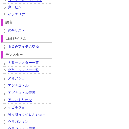
コイン、証、チケット
弾、ビン
インテリア
調合
調合リスト
山菜ジイさん
山菜爺アイテム交換
モンスター
大型モンスター一覧
小型モンスター一覧
アオアシラ
アグナコトル
アグナコトル亜種
アルバトリオン
イビルジョー
怒り喰らうイビルジョー
ウラガンキン
ウラガンキン亜種