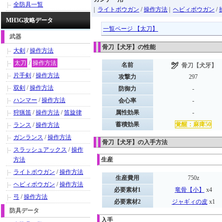
全防具一覧
|
ライトボウガン
/
操作方法
|
ヘビィボウガン
/
MH3G攻略データ
一覧ページ 【太刀】
武器
骨刀【犬牙】の性能
大剣
/
操作方法
太刀
/
操作方法
名前
骨刀【犬牙】
片手剣
/
操作方法
攻撃力
297
双剣
/
操作方法
防御力
-
ハンマー
/
操作方法
会心率
-
狩猟笛
/
操作方法
/
笛旋律
属性効果
-
蓄積効果
覚醒：麻痺50
ランス
/
操作方法
ガンランス
/
操作方法
骨刀【犬牙】の入手方法
スラッシュアックス
/
操作
方法
生産
ライトボウガン
/
操作方法
生産費用
750z
ヘビィボウガン
/
操作方法
必要素材1
竜骨【小】
x4
弓
/
操作方法
必要素材2
ジャギィの皮
x1
防具データ
入手