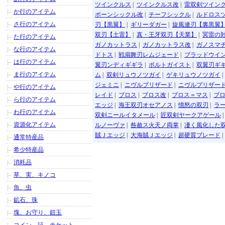
ツインクルス
|
ツインクルス改
|
雷双剣ツイン
か行のアイテム
ボーンシックル改
|
チーフシックル
|
ルドロス
さ行のアイテム
刃【黒翼】
|
ギリーダガー
|
旋風連刃【裏黒翼
双刃【土雷】
|
真・王牙双刃【天業】
|
冥雷の
た行のアイテム
ガノカットラス
|
ガノカットラス改
|
ガノスマ
な行のアイテム
ドトス
|
戦扇舞刃レムジェード
|
ブラッドウイ
は行のアイテム
翼刃ンディギギラ
|
ボルトガイスト
|
双翼刃ギ
ま行のアイテム
ム
|
双剣リュウノツガイ
|
ゲキリュウノツガイ
ジェミニ
|
ニヴルブリザード
|
ニヴルブリザー
や行のアイテム
レイド
|
ブロス
|
ブロス改
|
ブロス＝マス
|
ブ
ら行のアイテム
エッジ
|
海王双刃オセアノス
|
憤怒の双刃
|
ラ
わ行のアイテム
双剣ニールイタメール
|
匠双剣ヤークアゲール
資源化アイテム
ルノーヴァ
|
咎赦ス火天ノ両掌
|
凄く風化した
賊Ｊエッジ
|
大海賊Ｊエッジ
|
超硬質ブレード
|
通常特産品
希少特産品
消耗品
草、実、キノコ
魚、虫
鉱石、珠
塊、お守り、鎧玉