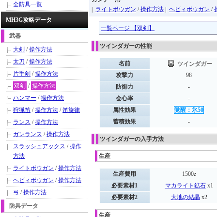
全防具一覧
|
ライトボウガン
/
操作方法
|
ヘビィボウガン
/
MH3G攻略データ
一覧ページ 【双剣】
武器
ツインダガーの性能
大剣
/
操作方法
太刀
/
操作方法
名前
ツインダガー
片手剣
/
操作方法
攻撃力
98
双剣
/
操作方法
防御力
-
ハンマー
/
操作方法
会心率
-
狩猟笛
/
操作方法
/
笛旋律
属性効果
覚醒：氷50
蓄積効果
-
ランス
/
操作方法
ガンランス
/
操作方法
ツインダガーの入手方法
スラッシュアックス
/
操作
方法
生産
ライトボウガン
/
操作方法
生産費用
1500z
ヘビィボウガン
/
操作方法
必要素材1
マカライト鉱石
x1
弓
/
操作方法
必要素材2
大地の結晶
x2
防具データ
生産