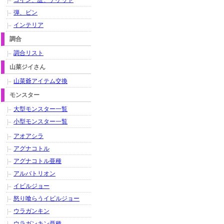
コイン、証、チケット
弾、ビン
インテリア
調合
調合リスト
山菜ジイさん
山菜爺アイテム交換
モンスター
大型モンスター一覧
小型モンスター一覧
アオアシラ
アグナコトル
アグナコトル亜種
アルバトリオン
イビルジョー
怒り喰らうイビルジョー
ウラガンキン
ウラガンキン亜種