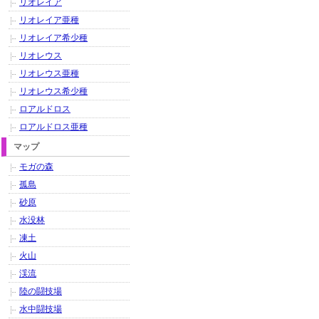
リオレイア
リオレイア亜種
リオレイア希少種
リオレウス
リオレウス亜種
リオレウス希少種
ロアルドロス
ロアルドロス亜種
マップ
モガの森
孤島
砂原
水没林
凍土
火山
渓流
陸の闘技場
水中闘技場