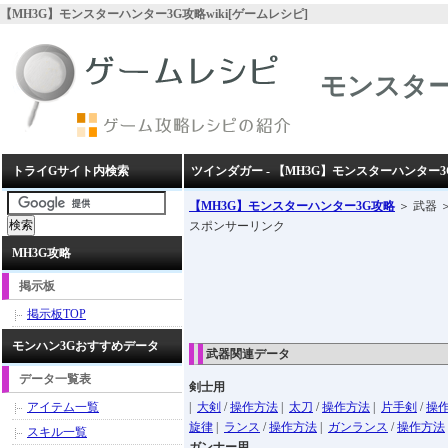
【MH3G】モンスターハンター3G攻略wiki[ゲームレシピ]
モンスター
トライGサイト内検索
ツインダガー - 【MH3G】モンスターハンター3
【MH3G】モンスターハンター3G攻略
＞ 武器 
スポンサーリンク
MH3G攻略
掲示板
掲示板TOP
モンハン3Gおすすめデータ
武器関連データ
データ一覧表
剣士用
アイテム一覧
|
大剣
/
操作方法
|
太刀
/
操作方法
|
片手剣
/
操
旋律
|
ランス
/
操作方法
|
ガンランス
/
操作方法
スキル一覧
ガンナー用