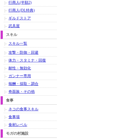
行商人(半額2)
行商人(DL特典)
ギルドストア
武具屋
スキル
スキル一覧
攻撃・防御・回避
体力・スタミナ・回復
耐性・無効化
ガンナー専用
報酬・採取・調合
奇面族・その他
食事
ネコの食事スキル
食事場
食材レベル
モガの村施設