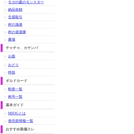
モガの森のモンスター
納品依頼
交易取引
村の漁港
村の資源庫
農場
チャチャ、カヤンバ
お面
おどり
特技
ギルドカード
勲章一覧
称号一覧
基本ガイド
MH3Gとは
発売前情報一覧
おすすめ装備スレ