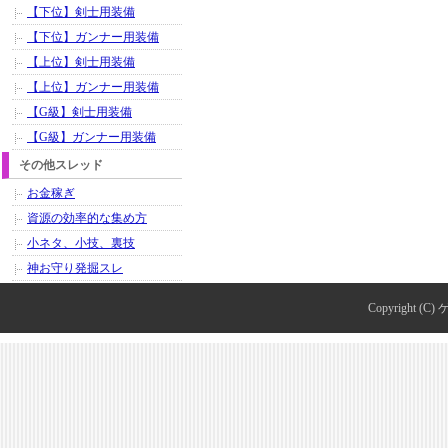
【下位】剣士用装備
【下位】ガンナー用装備
【上位】剣士用装備
【上位】ガンナー用装備
【G級】剣士用装備
【G級】ガンナー用装備
その他スレッド
お金稼ぎ
資源の効率的な集め方
小ネタ、小技、裏技
神お守り発掘スレ
Copyright (C)