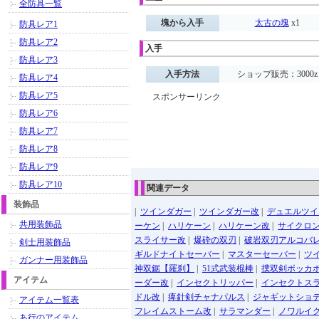
全防具一覧
塊から入手
太古の塊
x1
防具レア1
防具レア2
入手
防具レア3
入手方法
ショップ販売：3000z
防具レア4
防具レア5
スポンサーリンク
防具レア6
防具レア7
防具レア8
防具レア9
防具レア10
関連データ
装飾品
|
ツインダガー
|
ツインダガー改
|
デュエルツイ
共用装飾品
ーケン
|
ハリケーン
|
ハリケーン改
|
サイクロ
スライサー改
|
爆砕の双刃
|
破岩双刃アルコバ
剣士用装飾品
ギルドナイトセーバー
|
マスターセーバー
|
ツ
ガンナー用装飾品
神双鋸【羅刹】
|
51式武装棍棒
|
撲双剣ボッカ
アイテム
ーダー改
|
インセクトリッパー
|
インセクトス
ドル改
|
痺針剣チャナパルス
|
ジャギットショ
アイテム一覧表
フレイムストーム改
|
サラマンダー
|
ノワルイ
あ行のアイテム