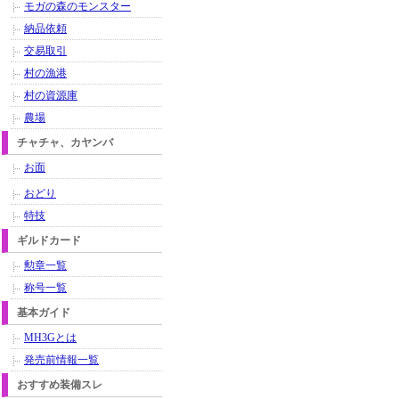
モガの森のモンスター
納品依頼
交易取引
村の漁港
村の資源庫
農場
チャチャ、カヤンバ
お面
おどり
特技
ギルドカード
勲章一覧
称号一覧
基本ガイド
MH3Gとは
発売前情報一覧
おすすめ装備スレ