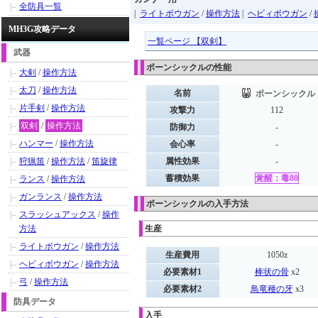
全防具一覧
|
ライトボウガン
/
操作方法
|
ヘビィボウガン
/
MH3G攻略データ
一覧ページ 【双剣】
武器
ボーンシックルの性能
大剣
/
操作方法
太刀
/
操作方法
名前
ボーンシックル
片手剣
/
操作方法
攻撃力
112
双剣
/
操作方法
防御力
-
ハンマー
/
操作方法
会心率
-
狩猟笛
/
操作方法
/
笛旋律
属性効果
-
蓄積効果
覚醒：毒80
ランス
/
操作方法
ガンランス
/
操作方法
ボーンシックルの入手方法
スラッシュアックス
/
操作
方法
生産
ライトボウガン
/
操作方法
生産費用
1050z
ヘビィボウガン
/
操作方法
必要素材1
棒状の骨
x2
弓
/
操作方法
必要素材2
鳥竜種の牙
x3
防具データ
入手