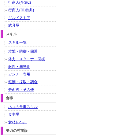
行商人(半額2)
行商人(DL特典)
ギルドストア
武具屋
スキル
スキル一覧
攻撃・防御・回避
体力・スタミナ・回復
耐性・無効化
ガンナー専用
報酬・採取・調合
奇面族・その他
食事
ネコの食事スキル
食事場
食材レベル
モガの村施設