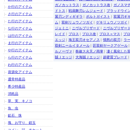
ガノカットラス
|
ガノカットラス改
|
ガノスマ
か行のアイテム
ドトス
|
戦扇舞刃レムジェード
|
ブラッドウイ
さ行のアイテム
翼刃ンディギギラ
|
ボルトガイスト
|
双翼刃ギ
た行のアイテム
ム
|
双剣リュウノツガイ
|
ゲキリュウノツガイ
ジェミニ
|
ニヴルブリザード
|
ニヴルブリザー
な行のアイテム
レイド
|
ブロス
|
ブロス改
|
ブロス＝マス
|
ブ
は行のアイテム
エッジ
|
海王双刃オセアノス
|
憤怒の双刃
|
ラ
ま行のアイテム
双剣ニールイタメール
|
匠双剣ヤークアゲール
や行のアイテム
ルノーヴァ
|
咎赦ス火天ノ両掌
|
凄く風化した
賊Ｊエッジ
|
大海賊Ｊエッジ
|
超硬質ブレード
|
ら行のアイテム
わ行のアイテム
資源化アイテム
通常特産品
希少特産品
消耗品
草、実、キノコ
魚、虫
鉱石、珠
塊、お守り、鎧玉