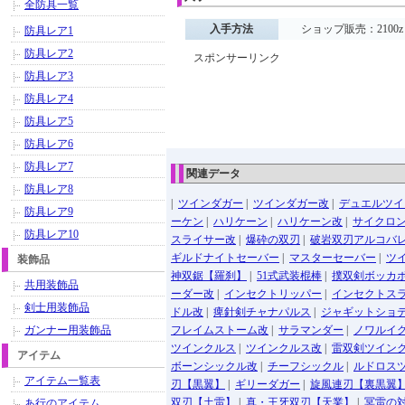
全防具一覧
入手方法
ショップ販売：2100z
防具レア1
防具レア2
スポンサーリンク
防具レア3
防具レア4
防具レア5
防具レア6
防具レア7
関連データ
防具レア8
|
ツインダガー
|
ツインダガー改
|
デュエルツイ
防具レア9
ーケン
|
ハリケーン
|
ハリケーン改
|
サイクロ
防具レア10
スライサー改
|
爆砕の双刃
|
破岩双刃アルコバ
ギルドナイトセーバー
|
マスターセーバー
|
ツ
装飾品
神双鋸【羅刹】
|
51式武装棍棒
|
撲双剣ボッカ
共用装飾品
ーダー改
|
インセクトリッパー
|
インセクトス
剣士用装飾品
ドル改
|
痺針剣チャナパルス
|
ジャギットショ
ガンナー用装飾品
フレイムストーム改
|
サラマンダー
|
ノワルイ
ツインクルス
|
ツインクルス改
|
雷双剣ツイン
アイテム
ボーンシックル改
|
チーフシックル
|
ルドロス
アイテム一覧表
刃【黒翼】
|
ギリーダガー
|
旋風連刃【裏黒翼
双刃【土雷】
|
真・王牙双刃【天業】
|
冥雷の
あ行のアイテム