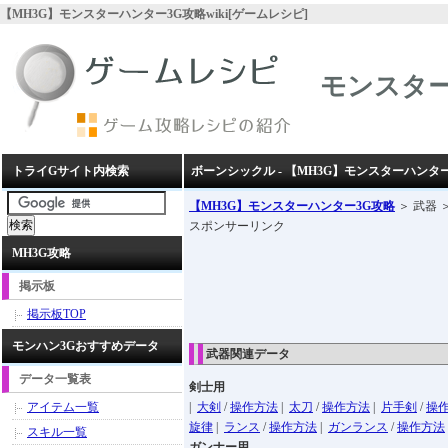
【MH3G】モンスターハンター3G攻略wiki[ゲームレシピ]
モンスター
トライGサイト内検索
ボーンシックル - 【MH3G】モンスターハンター
【MH3G】モンスターハンター3G攻略
＞ 武器 
スポンサーリンク
MH3G攻略
掲示板
掲示板TOP
モンハン3Gおすすめデータ
武器関連データ
データ一覧表
剣士用
アイテム一覧
|
大剣
/
操作方法
|
太刀
/
操作方法
|
片手剣
/
操
旋律
|
ランス
/
操作方法
|
ガンランス
/
操作方法
スキル一覧
ガンナー用