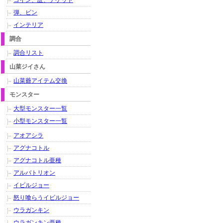
コイン、証、チケット
弾、ビン
インテリア
調合
調合リスト
山菜ジイさん
山菜爺アイテム交換
モンスター
大型モンスター一覧
小型モンスター一覧
アオアシラ
アグナコトル
アグナコトル亜種
アルバトリオン
イビルジョー
怒り喰らうイビルジョー
ウラガンキン
ウラガンキン亜種