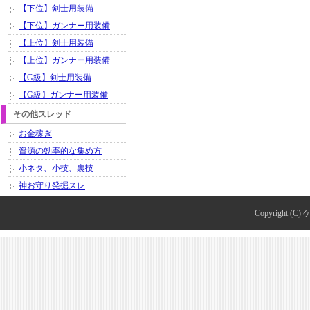
【下位】剣士用装備
【下位】ガンナー用装備
【上位】剣士用装備
【上位】ガンナー用装備
【G級】剣士用装備
【G級】ガンナー用装備
その他スレッド
お金稼ぎ
資源の効率的な集め方
小ネタ、小技、裏技
神お守り発掘スレ
Copyright (C)