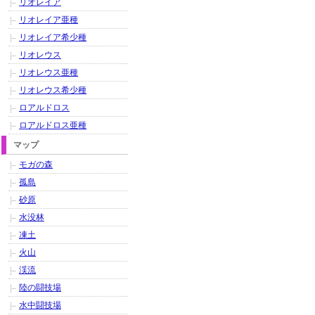
リオレイア
リオレイア亜種
リオレイア希少種
リオレウス
リオレウス亜種
リオレウス希少種
ロアルドロス
ロアルドロス亜種
マップ
モガの森
孤島
砂原
水没林
凍土
火山
渓流
陸の闘技場
水中闘技場