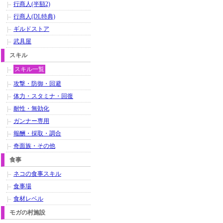
行商人(半額2)
行商人(DL特典)
ギルドストア
武具屋
スキル
スキル一覧
攻撃・防御・回避
体力・スタミナ・回復
耐性・無効化
ガンナー専用
報酬・採取・調合
奇面族・その他
食事
ネコの食事スキル
食事場
食材レベル
モガの村施設