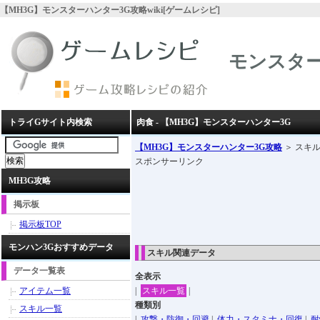
【MH3G】モンスターハンター3G攻略wiki[ゲームレシピ]
モンスター
トライGサイト内検索
肉食 - 【MH3G】モンスターハンター3G
【MH3G】モンスターハンター3G攻略
＞ スキル
スポンサーリンク
MH3G攻略
掲示板
掲示板TOP
モンハン3Gおすすめデータ
スキル関連データ
データ一覧表
全表示
アイテム一覧
|
スキル一覧
|
種類別
スキル一覧
|
攻撃・防御・回避
|
体力・スタミナ・回復
|
耐