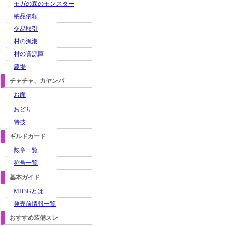
モガの森のモンスター
納品依頼
交易取引
村の漁港
村の資源庫
農場
チャチャ、カヤンバ
お面
おどり
特技
ギルドカード
勲章一覧
称号一覧
基本ガイド
MH3Gとは
発売前情報一覧
おすすめ装備スレ