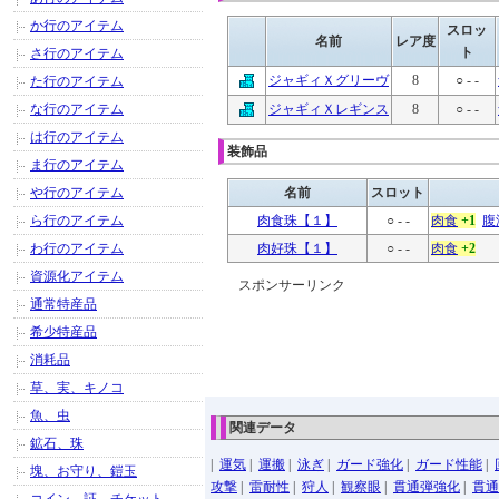
か行のアイテム
スロッ
名前
レア度
ト
さ行のアイテム
ジャギィＸグリーヴ
8
○ - -
た行のアイテム
な行のアイテム
ジャギィＸレギンス
8
○ - -
は行のアイテム
装飾品
ま行のアイテム
や行のアイテム
名前
スロット
ら行のアイテム
肉食珠【１】
○ - -
肉食
+1
腹
わ行のアイテム
肉好珠【１】
○ - -
肉食
+2
資源化アイテム
スポンサーリンク
通常特産品
希少特産品
消耗品
草、実、キノコ
魚、虫
関連データ
鉱石、珠
|
運気
|
運搬
|
泳ぎ
|
ガード強化
|
ガード性能
|
塊、お守り、鎧玉
攻撃
|
雷耐性
|
狩人
|
観察眼
|
貫通弾強化
|
貫通