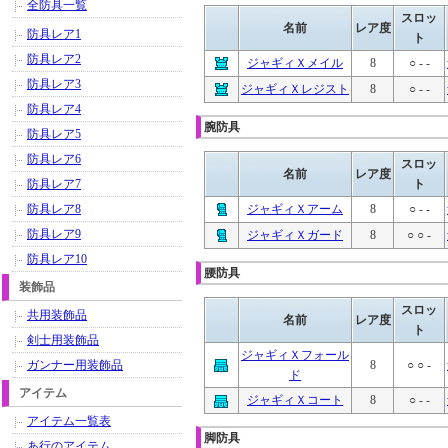
全防具一覧
スロッ
名前
レア度
防具レア1
ト
防具レア2
ジャギィＸメイル
8
○ - -
防具レア3
ジャギィＸレジスト
8
○ - -
防具レア4
腕防具
防具レア5
防具レア6
スロッ
名前
レア度
防具レア7
ト
防具レア8
ジャギィＸアーム
8
○ - -
防具レア9
ジャギィＸガード
8
○ ○ -
防具レア10
腰防具
装飾品
スロッ
共用装飾品
名前
レア度
ト
剣士用装飾品
ジャギィＸフォール
ガンナー用装飾品
8
○ ○ -
ド
アイテム
ジャギィＸコート
8
○ - -
アイテム一覧表
脚防具
あ行のアイテム