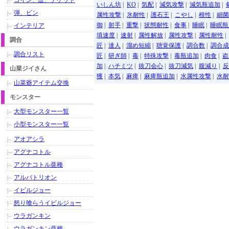
コイン、証、チケット
いしん坊
|
KO
|
気配
|
減気攻撃
|
減気瓶追加
|
弾、ビン
属性攻撃
|
氷耐性
|
護石王
|
こやし
|
根性
|
細菌
御
|
射手
|
重撃
|
状態耐性
|
食事
|
睡眠
|
睡眠瓶
インテリア
填速度
|
速射
|
属性解放
|
属性攻撃
|
属性耐性
|
調合
匠
|
達人
|
溜め短縮
|
聴覚保護
|
調合数
|
調合成
調合リスト
匠
|
研ぎ師
|
毒
|
特殊攻撃
|
毒瓶追加
|
肉食
|
盗
加
|
ハチミツ
|
抜刀会心
|
抜刀減気
|
腹減り
|
反
山菜ジイさん
獲
|
本気
|
麻痺
|
麻痺瓶追加
|
水属性攻撃
|
水耐
山菜爺アイテム交換
モンスター
大型モンスター一覧
小型モンスター一覧
アオアシラ
アグナコトル
アグナコトル亜種
アルバトリオン
イビルジョー
怒り喰らうイビルジョー
ウラガンキン
ウラガンキン亜種