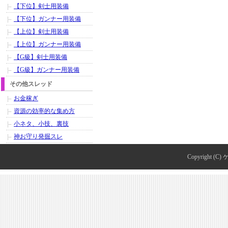
【下位】剣士用装備
【下位】ガンナー用装備
【上位】剣士用装備
【上位】ガンナー用装備
【G級】剣士用装備
【G級】ガンナー用装備
その他スレッド
お金稼ぎ
資源の効率的な集め方
小ネタ、小技、裏技
神お守り発掘スレ
Copyright (C)