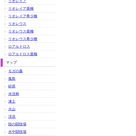
リオレイア
リオレイア亜種
リオレイア希少種
リオレウス
リオレウス亜種
リオレウス希少種
ロアルドロス
ロアルドロス亜種
マップ
モガの森
孤島
砂原
水没林
凍土
火山
渓流
陸の闘技場
水中闘技場