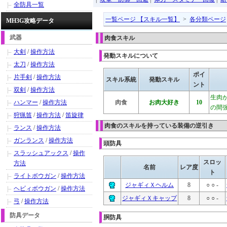
全防具一覧
一覧ページ 【スキル一覧】
>
各分類ページ
MH3G攻略データ
武器
肉食スキル
大剣
/
操作方法
発動スキルについて
太刀
/
操作方法
ポイ
片手剣
/
操作方法
スキル系統
発動スキル
ント
双剣
/
操作方法
生肉
ハンマー
/
操作方法
肉食
お肉大好き
10
の間
狩猟笛
/
操作方法
/
笛旋律
肉食のスキルを持っている装備の逆引き
ランス
/
操作方法
ガンランス
/
操作方法
頭防具
スラッシュアックス
/
操作
スロッ
方法
名前
レア度
ト
ライトボウガン
/
操作方法
ジャギィＸヘルム
8
○ ○ -
ヘビィボウガン
/
操作方法
ジャギィＸキャップ
8
○ ○ -
弓
/
操作方法
防具データ
胴防具